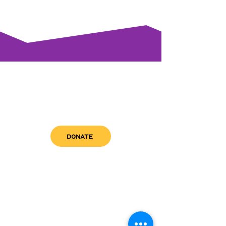
DONATE
get in touch
admin@sfwn.org
Email:
Phone:
(954) 533-0585