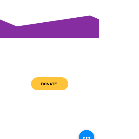
DONATE
get in touch
admin@sfwn.org
Email:
Phone:
(954) 533-0585