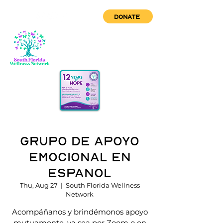
DONATE
Grupo de Apoyo
Emocional en
Espanol
Thu, Aug 27
  |  
South Florida Wellness
Network
Acompáñanos y brindémonos apoyo
mutuamente, ya sea por Zoom o en