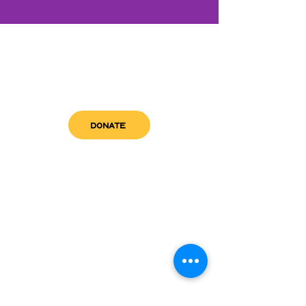
DONATE
get in touch
admin@sfwn.org
Email:
Phone:
(954) 533-0585
(954) 533-0585
Need
Narcan
?
visit us